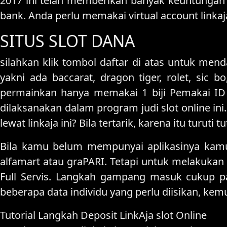
2017 ini telah memberikan banyak keuntungan
bank.
Anda perlu memakai virtual account linkaja
SITUS SLOT DANA
silahkan klik tombol daftar di atas untuk mend
yakni ada baccarat, dragon tiger, rolet, sic 
permainkan hanya memakai 1 biji Pemakai ID
dilaksanakan dalam program judi slot online ini
lewat linkaja ini?
Bila tertarik, karena itu turuti
Bila kamu belum mempunyai aplikasinya kamu 
alfamart atau graPARI.
Tetapi untuk melakukan t
Full Servis.
Langkah gampang masuk cukup pada
beberapa data individu yang perlu diisikan, kemu
Tutorial Langkah Deposit LinkAja slot Online