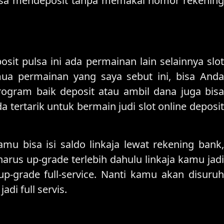
bisa mendeposit tanpa memakai nomor rekenin
osit pulsa ini ada permainan lain selainnya slo
ua permainan yang saya sebut ini, bisa And
ogram baik deposit atau ambil dana juga bis
 tertarik untuk bermain judi slot online deposi
amu bisa isi saldo linkaja lewat rekening bank
arus up-grade terlebih dahulu linkaja kamu jad
-grade full-service.
Nanti kamu akan disuru
di full servis.