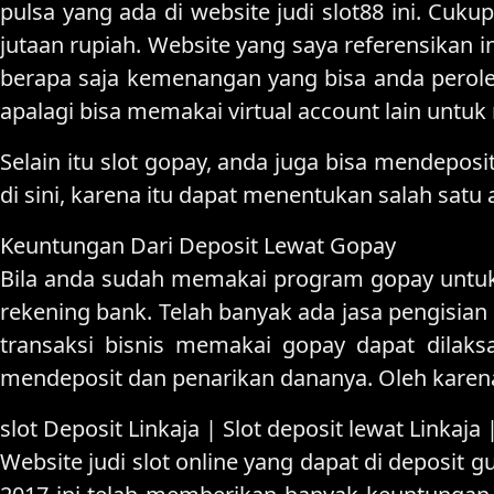
pulsa yang ada di website judi slot88 ini.
Cukup
jutaan rupiah.
Website yang saya referensikan i
berapa saja kemenangan yang bisa anda perol
apalagi bisa memakai virtual account lain untuk
Selain itu slot gopay, anda juga bisa mendepo
di sini, karena itu dapat menentukan salah satu 
Keuntungan Dari Deposit Lewat Gopay
Bila anda sudah memakai program gopay untuk 
rekening bank.
Telah banyak ada jasa pengisian 
transaksi bisnis memakai gopay dapat dilaks
mendeposit dan penarikan dananya.
Oleh karena
slot Deposit Linkaja |
Slot deposit lewat Linkaja 
Website judi slot online yang dapat di deposit g