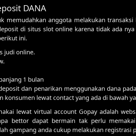
eposit DANA
tuk memudahkan anggota melakukan transaksi bi
osit di situs slot online karena tidak ada nya o
rikut ini.
 judi online.
w.
epanjang 1 bulan
eposit dan penarikan menggunakan dana pada si
n konsumen lewat contact yang ada di bawah ya
akai lewat virtual account Gopay adalah websit
apa bettor dapat bermain tak perlu memaka
 lah gampang anda cukup melakukan registrasi p