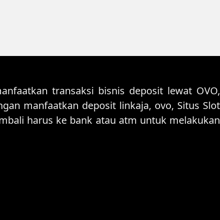
faatkan transaksi bisnis deposit lewat OVO,
gan manfaatkan deposit linkaja, ovo, Situs Slot
embali harus ke bank atau atm untuk melakukan