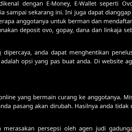
dikenal dengan E-Money, E-Wallet seperti Ov
a sampai sekarang ini.
Ini juga dapat diangga
eberapa anggotanya untuk berman dan mendaftar
nakan deposit ovo, gopay, dana dan linkaja seb
 dipercaya, anda dapat menghentikan penelusu
adalah opsi yang pas buat anda.
Di website ag
 online yang bermain curang ke anggotanya.
Mi
 anda pasang akan dirubah.
Hasilnya anda tida
ah merasakan persepsi oleh agen judi gadung