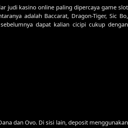
ar judi kasino online paling dipercaya game slot
taranya adalah Baccarat, Dragon-Tiger, Sic Bo
sebelumnya dapat kalian cicipi cukup denga
 Dana dan Ovo.
Di sisi lain, deposit menggunaka