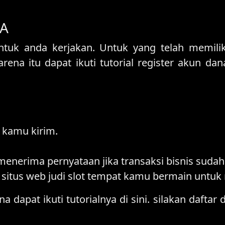
NA
ntuk anda kerjakan.
Untuk yang telah memili
arena itu dapat ikuti tutorial register akun d
 kamu kirim.
menerima pernyataan jika transaksi bisnis suda
 situs web judi slot tempat kamu bermain untu
 dapat ikuti tutorialnya di sini.
silakan daftar